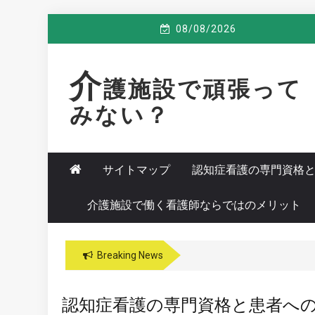
Skip
08/08/2026
to
content
介
護施設で頑張って
みない？
サイトマップ
認知症看護の専門資格
介護施設で働く看護師ならではのメリット
Breaking News
認知症看護の専門資格と患者へ