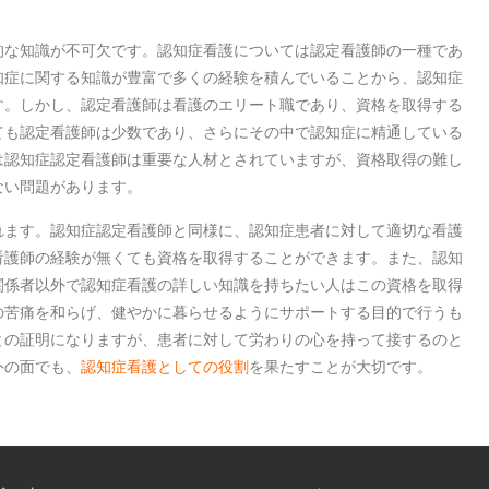
的な知識が不可欠です。認知症看護については認定看護師の一種であ
知症に関する知識が豊富で多くの経験を積んでいることから、認知症
す。しかし、認定看護師は看護のエリート職であり、資格を取得する
ても認定看護師は少数であり、さらにその中で認知症に精通している
は認知症認定看護師は重要な人材とされていますが、資格取得の難し
ない問題があります。
れます。認知症認定看護師と同様に、認知症患者に対して適切な看護
看護師の経験が無くても資格を取得することができます。また、認知
関係者以外で認知症看護の詳しい知識を持ちたい人はこの資格を取得
の苦痛を和らげ、健やかに暮らせるようにサポートする目的で行うも
との証明になりますが、患者に対して労わりの心を持って接するのと
外の面でも、
認知症看護としての役割
を果たすことが大切です。