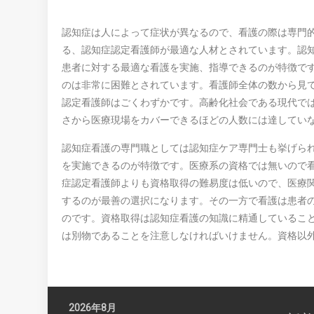
認知症は人によって症状が異なるので、看護の際は専門
る、認知症認定看護師が最適な人材とされています。認
患者に対する最適な看護を実施、指導できるのが特徴で
のは非常に困難とされています。看護師全体の数から見
認定看護師はごくわずかです。高齢化社会である現代で
さから医療現場をカバーできるほどの人数には達してい
認知症看護の専門職としては認知症ケア専門士も挙げら
を実施できるのが特徴です。医療系の資格では無いので
症認定看護師よりも資格取得の難易度は低いので、医療
するのが最善の選択になります。その一方で看護は患者
のです。資格取得は認知症看護の知識に精通しているこ
は別物であることを注意しなければいけません。資格以
2026年8月